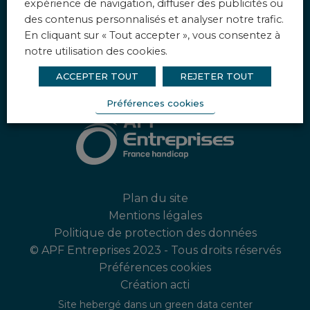
expérience de navigation, diffuser des publicités ou
des contenus personnalisés et analyser notre trafic.
Instagram
En cliquant sur « Tout accepter », vous consentez à
[instagram-feed feed=1]
notre utilisation des cookies.
ACCEPTER TOUT
REJETER TOUT
Préférences cookies
Plan du site
Mentions légales
Politique de protection des données
© APF Entreprises 2023 - Tous droits réservés
Préférences cookies
Création acti
Site hebergé dans un green data center