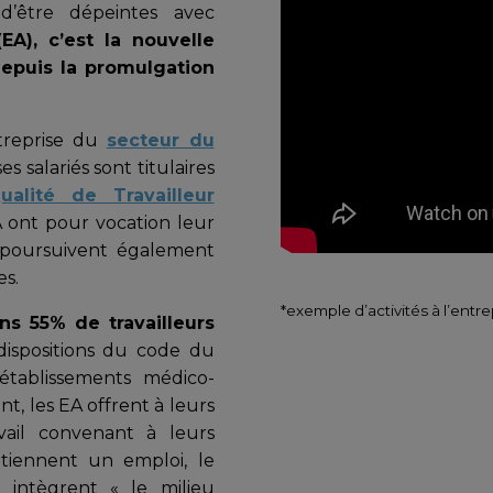
’être dépeintes avec
EA), c’est la nouvelle
 depuis la promulgation
ntreprise du
secteur du
ses salariés sont titulaires
alité de Travailleur
EA ont pour vocation leur
es poursuivent également
es.
*exemple d’activités à l’entr
s 55% de travailleurs
dispositions du code du
tablissements médico-
t, les EA offrent à leurs
vail convenant à leurs
 obtiennent un emploi, le
 intègrent « le milieu