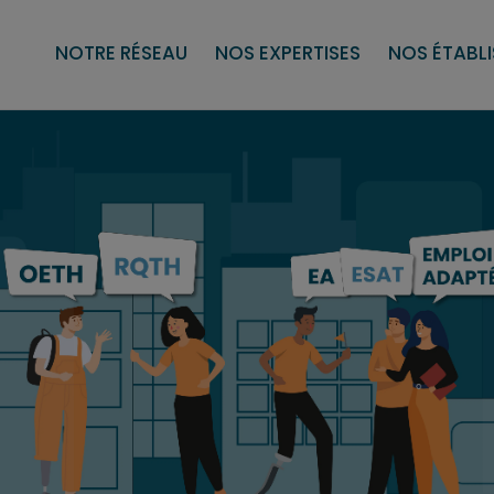
aptées (EA)
politique RSE
Sous-traitance tertiaire
Les établissements et services d’aide 
Secteur du travail protégé et adap
Nos services
Nos pr
NOTRE RÉSEAU
NOS EXPERTISES
NOS ÉTABL