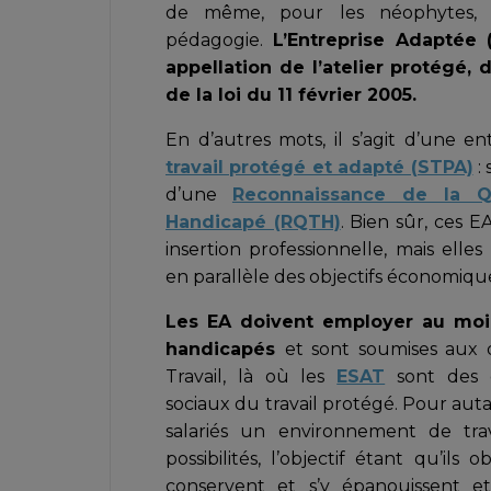
de même, pour les néophytes, d
pédagogie.
L’Entreprise Adaptée (
appellation de l’atelier protégé,
de la loi du 11 février 2005.
En d’autres mots, il s’agit d’une e
travail protégé et adapté (STPA)
: 
d’une
Reconnaissance de la Qu
Handicapé (RQTH)
. Bien sûr, ces 
insertion professionnelle, mais ell
en parallèle des objectifs économiqu
Les EA doivent employer au moin
handicapés
et sont soumises aux 
Travail, là où les
ESAT
sont des é
sociaux du travail protégé. Pour autan
salariés un environnement de tra
possibilités, l’objectif étant qu’ils
conservent et s’y épanouissent et