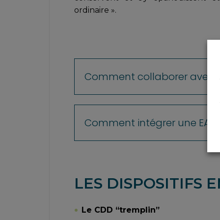
ordinaire ».
Comment collaborer avec u
Comment intégrer une EA ?
LES DISPOSITIFS 
Le CDD “tremplin”