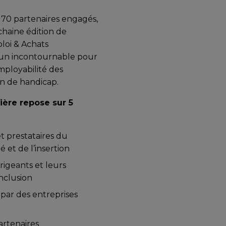
 170 partenaires engagés,
chaine édition de
loi & Achats
, un incontournable pour
mployabilité des
on de handicap.
lière repose sur 5
t prestataires du
 et de l’insertion
rigeants et leurs
inclusion
 par des entreprises
artenaires