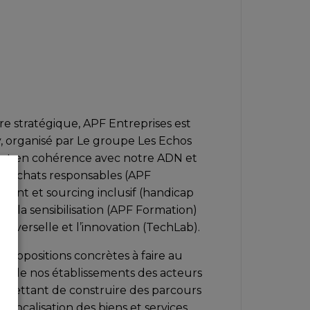
re stratégique, APF Entreprises est
y, organisé par Le groupe Les Echos
riat en cohérence avec notre ADN et
x achats responsables (APF
ment et sourcing inclusif (handicap
et à la sensibilisation (APF Formation)
universelle et l’innovation (TechLab).
s propositions concrètes à faire au
e de nos établissements des acteurs
ermettant de construire des parcours
 relocalisation des biens et services,