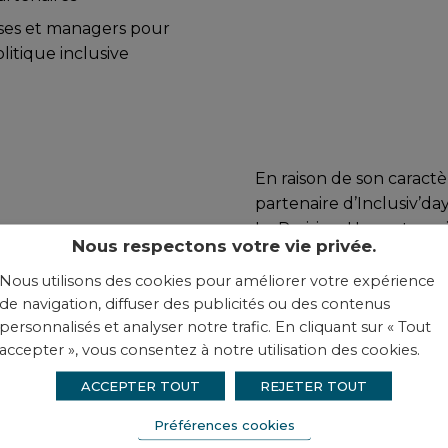
es et managers pour
litique inclusive
En raison de son caractè
partenaire d’Inclusiv’da
Le Parisien. Un partena
Nous respectons votre vie privée.
nos marques dédiées au
Entreprises), au recrute
Nous utilisons des cookies pour améliorer votre expérience
intérim), à la formation 
de navigation, diffuser des publicités ou des contenus
personnalisés et analyser notre trafic. En cliquant sur « Tout
ainsi qu’à la conception 
accepter », vous consentez à notre utilisation des cookies.
“Nous travaillons sur de
ACCEPTER TOUT
REJETER TOUT
gouvernement pour fair
de chaque territoire, p
Préférences cookies
inclusifs au service de la