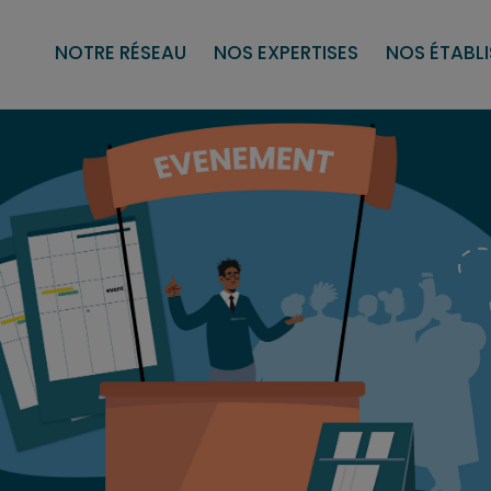
aptées (EA)
politique RSE
Sous-traitance tertiaire
Les établissements et services d’aide 
Secteur du travail protégé et adap
Nos services
Nos pr
NOTRE RÉSEAU
NOS EXPERTISES
NOS ÉTABL