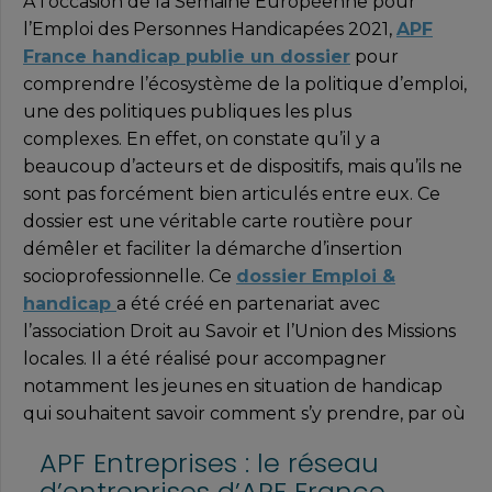
À l’occasion de la Semaine Européenne pour
l’Emploi des Personnes Handicapées 2021,
APF
France handicap publie un dossier
pour
comprendre l’écosystème de la politique d’emploi,
une des politiques publiques les plus
complexes. En effet, on constate qu’il y a
beaucoup d’acteurs et de dispositifs, mais qu’ils ne
sont pas forcément bien articulés entre eux. Ce
dossier est une véritable carte routière pour
démêler et faciliter la démarche d’insertion
socioprofessionnelle. Ce
dossier Emploi &
handicap
a été créé en partenariat avec
l’association Droit au Savoir et l’Union des Missions
locales. Il a été réalisé pour accompagner
notamment les jeunes en situation de handicap
qui souhaitent savoir comment s’y prendre, par où
débuter, quels sont les acteurs qui peuvent les
APF Entreprises : le réseau
accompagner dans leur cheminement, et quelles
d’entreprises d’APF France