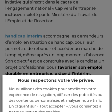
initiative qui s’inscrit dans le cadre de
l’engagement national « Cap vers l’entreprise
inclusive » piloté par le Ministère du Travail, de
l’Emploi et de l’Insertion.
handicap intérim
accompagne les demandeurs
d’emploi en situation de handicap, pour leur
permettre de rebondir et accéder au marché de
l’emploi, même après un long moment d’absence.
Son objectif est de construire avec le candidat un
projet professionnel pour
favoriser son emploi
durable en entreprise, grâce à l’intérim.
Nous respectons votre vie privée.
Nous utilisons des cookies pour améliorer votre
expérience de navigation, diffuser des publicités ou
des contenus personnalisés et analyser notre trafic.
En cliquant sur « Tout accepter », vous consentez à
notre utilisation des cookies.