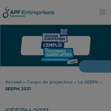
Accueil
»
Coups de projecteur
»
La SEEPH
»
SEEPH 2021