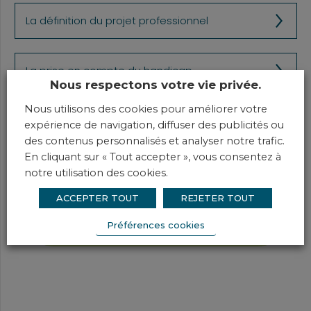
La définition du projet professionnel
La prise en compte du handicap
Nous respectons votre vie privée.
Nous utilisons des cookies pour améliorer votre
Un accompagnement personnalisé
expérience de navigation, diffuser des publicités ou
des contenus personnalisés et analyser notre trafic.
En cliquant sur « Tout accepter », vous consentez à
notre utilisation des cookies.
EN SAVOIR PLUS
ACCEPTER TOUT
REJETER TOUT
L'adaptation de poste
Préférences cookies