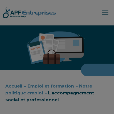
Accueil
»
Emploi et formation
»
Notre
politique emploi
»
L’accompagnement
social et professionnel