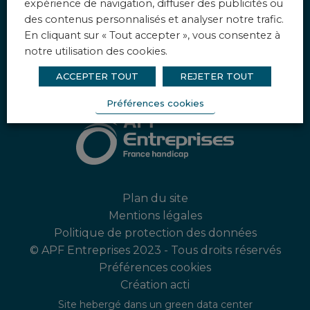
expérience de navigation, diffuser des publicités ou
des contenus personnalisés et analyser notre trafic.
Instagram
En cliquant sur « Tout accepter », vous consentez à
[instagram-feed feed=1]
notre utilisation des cookies.
ACCEPTER TOUT
REJETER TOUT
Préférences cookies
Plan du site
Mentions légales
Politique de protection des données
© APF Entreprises 2023 - Tous droits réservés
Préférences cookies
Création acti
Site hebergé dans un green data center