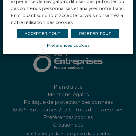
expérience de navigation, diffuser des publicités ou
des contenus personnalisés et analyser notre trafic.
Instagram
En cliquant sur « Tout accepter », vous consentez à
[instagram-feed feed=1]
notre utilisation des cookies.
ACCEPTER TOUT
REJETER TOUT
Préférences cookies
Plan du site
Mentions légales
Politique de protection des données
© APF Entreprises 2023 - Tous droits réservés
Préférences cookies
Création acti
Site hebergé dans un green data center