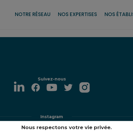
aptées (EA)
politique RSE
Sous-traitance tertiaire
Les établissements et services d’aide 
Secteur du travail protégé et adap
Nos services
Nos pr
NOTRE RÉSEAU
NOS EXPERTISES
NOS ÉTABL
Suivez-nous
Instagram
Nous respectons votre vie privée.