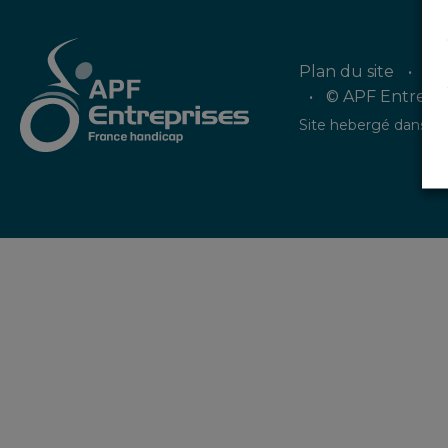
Plan du site
Me
© APF Entrepris
Site hebergé dans un