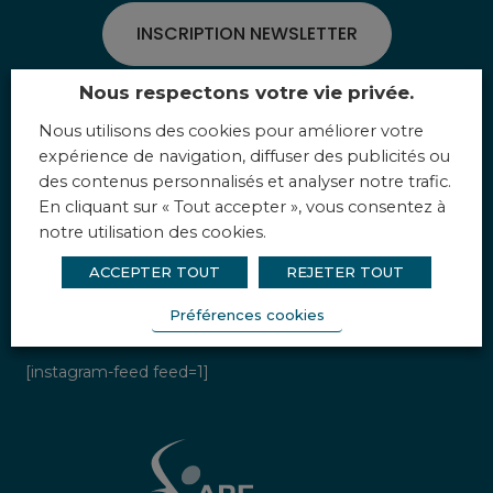
INSCRIPTION NEWSLETTER
Nous respectons votre vie privée.
ESPACE PRESSE
Nous utilisons des cookies pour améliorer votre
expérience de navigation, diffuser des publicités ou
des contenus personnalisés et analyser notre trafic.
En cliquant sur « Tout accepter », vous consentez à
Suivez-nous
notre utilisation des cookies.
ACCEPTER TOUT
REJETER TOUT
Préférences cookies
Instagram
[instagram-feed feed=1]