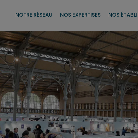
aptées (EA)
politique RSE
Sous-traitance tertiaire
Les établissements et services d’aide 
Secteur du travail protégé et adap
Nos services
Nos pr
NOTRE RÉSEAU
NOS EXPERTISES
NOS ÉTABL