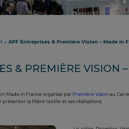
t
»
APF Entreprises & Première Vision – Made in 
S & PREMIÈRE VISION –
alon Made in France organisé par
Première Vision
au Carre
résenter la filière textile et ses réalisations.
Le salon Première Visi