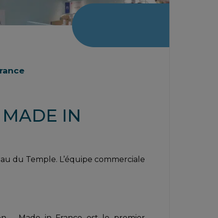
France
 MADE IN
au du Temple. L’équipe commerciale
on – Made in France est le premier