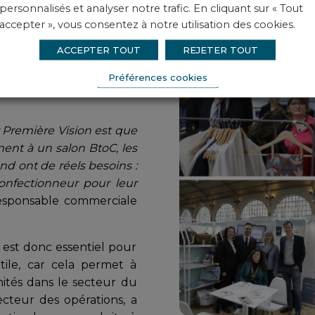
personnalisés et analyser notre trafic. En cliquant sur « Tout
accepter », vous consentez à notre utilisation des cookies.
iale sur ce salon, nous
ACCEPTER TOUT
REJETER TOUT
tenaires, et donc, sur le
Préférences cookies
activités de confection
 Première Vision est que
ent à un salon BtoC, les
nd ont de réels besoins :
onfectionneur pour leur
esponsable commerciale
 est donc essentiel pour
tile, car cela permet à
ités dans le secteur du
recteur des opérations, a