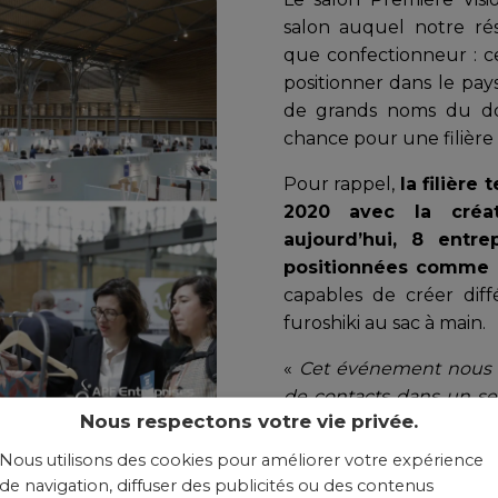
salon auquel notre rés
que confectionneur : c
positionner dans le pays
de grands noms du do
chance pour une filière t
Pour rappel,
la filière
2020 avec la créa
aujourd’hui, 8 entr
positionnées comme a
capables de créer diff
furoshiki au sac à main.
«
Cet événement nous
de contacts dans un se
Nous respectons votre vie privée.
potentiel de partenar
responsable commercial 
Nous utilisons des cookies pour améliorer votre expérience
de navigation, diffuser des publicités ou des contenus