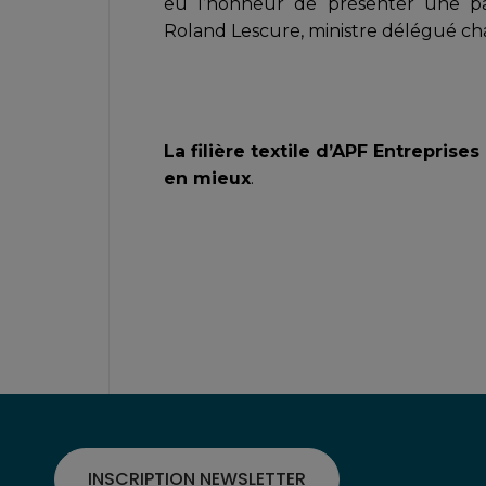
eu l’honneur de présenter une pa
Roland Lescure, ministre délégué cha
La filière textile d’APF Entrepris
en mieux
.
INSCRIPTION NEWSLETTER